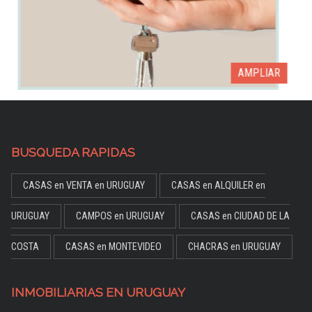
AR
AMPLI
BUSQUEDA RAPIDAS
CASAS en VENTA en URUGUAY
CASAS en ALQUILER en
URUGUAY
CAMPOS en URUGUAY
CASAS en CIUDAD DE LA
COSTA
CASAS en MONTEVIDEO
CHACRAS en URUGUAY
INMOBILIARIAS EN URUGUAY