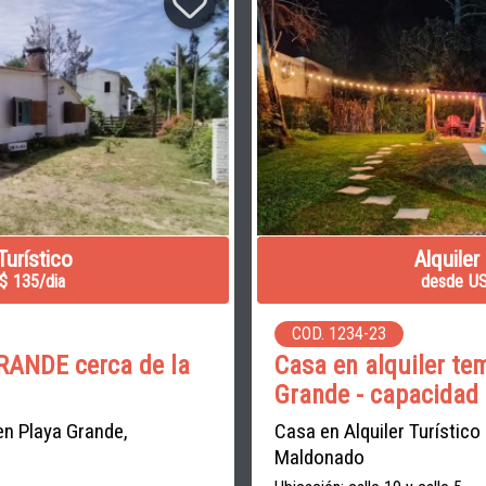
Turístico
Alquiler
$ 135/dia
desde US
COD. 1234-23
RANDE cerca de la
Casa en alquiler te
Grande - capacidad
 en Playa Grande,
Casa en Alquiler Turístico
Maldonado