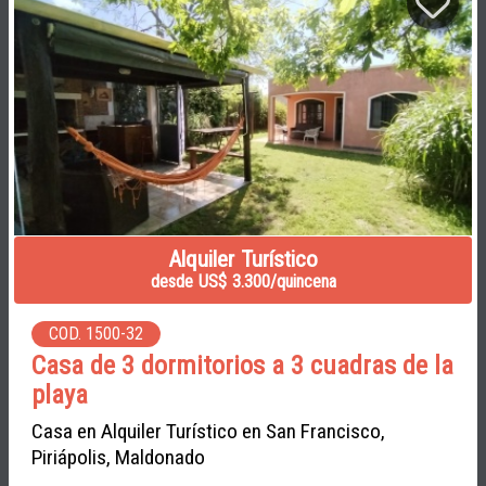
Alquiler Turístico
desde US$ 3.300/quincena
COD. 1500-32
Casa de 3 dormitorios a 3 cuadras de la
playa
Casa en Alquiler Turístico en San Francisco,
Piriápolis, Maldonado