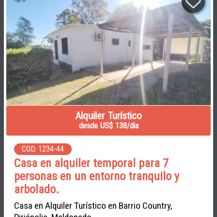
Alquiler Turístico
desde US$ 138/dia
COD. 1234-44
Casa en alquiler temporal para 7
personas en un entorno tranquilo y
arbolado.
Casa en Alquiler Turístico en Barrio Country,