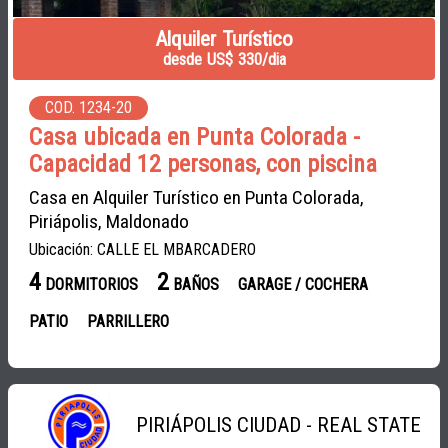
Alquiler Turístico
desde US$ 330/dia
COD. 1234-20
Casa ubicada en Punta Colorada -
Capacidad 12 personas, con piscina
Casa en Alquiler Turístico en Punta Colorada,
Piriápolis, Maldonado
Ubicación: CALLE EL MBARCADERO
4
2
DORMITORIOS
BAÑOS
GARAGE / COCHERA
PATIO
PARRILLERO
PIRIÁPOLIS CIUDAD - REAL STATE