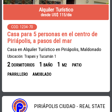
Alquiler Turístico
desde US$ 115/dia
COD. 1234-70
Casa para 5 personas en el centro de
Piriápolis, a pasos del mar
Casa en Alquiler Turístico en Piriápolis, Maldonado
Ubicación: Trapani y Tucumán 1
2
1
1
DORMITORIOS
BAÑO
M2
PATIO
PARRILLERO
AMOBLADO
PIRIÁPOLIS CIUDAD - REAL STATE