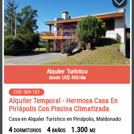
Alquiler Turístico
desde US$ 400/dia
COD. 369-107
Alquiler Temporal - Hermosa Casa En
Piriápolis Con Piscina Climatizada
Casa en Alquiler Turístico en Piriápolis, Maldonado
4
4
1.300
DORMITORIOS
BAÑOS
M2