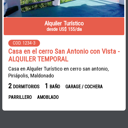
Alquiler Turístico
desde US$ 155/dia
COD. 1234-3
Casa en el cerro San Antonio con Vista -
ALQUILER TEMPORAL
Casa en Alquiler Turístico en cerro san antonio,
Piriápolis, Maldonado
2
1
DORMITORIOS
BAÑO
GARAGE / COCHERA
PARRILLERO
AMOBLADO