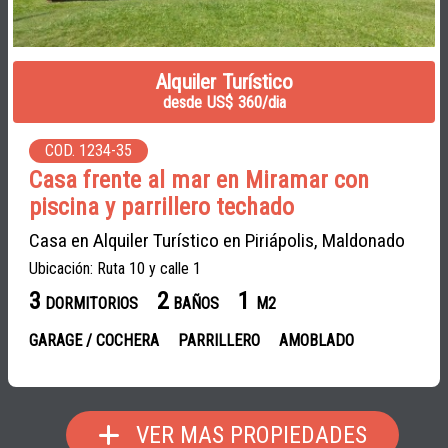
Alquiler Turístico
desde US$ 360/dia
COD. 1234-35
Casa frente al mar en Miramar con
piscina y parrillero techado
Casa en Alquiler Turístico en Piriápolis, Maldonado
Ubicación: Ruta 10 y calle 1
3
2
1
DORMITORIOS
BAÑOS
M2
GARAGE / COCHERA
PARRILLERO
AMOBLADO
VER MAS PROPIEDADES