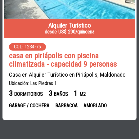
Alquiler Turístico
desde US$ 290/quincena
COD. 1234-75
casa en piriápolis con piscina
climatizada - capacidad 9 personas
Casa en Alquiler Turístico en Piriápolis, Maldonado
Ubicación: Las Piedras 1
3
3
1
DORMITORIOS
BAÑOS
M2
GARAGE / COCHERA
BARBACOA
AMOBLADO