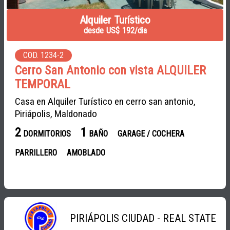
Alquiler Turístico
desde US$ 192/dia
COD. 1234-2
Cerro San Antonio con vista ALQUILER
TEMPORAL
Casa en Alquiler Turístico en cerro san antonio,
Piriápolis, Maldonado
2
1
DORMITORIOS
BAÑO
GARAGE / COCHERA
PARRILLERO
AMOBLADO
PIRIÁPOLIS CIUDAD - REAL STATE