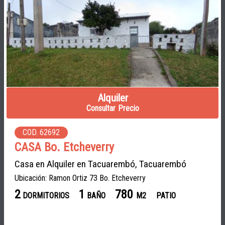
Alquiler
Consultar Precio
COD. 62692
CASA Bo. Etcheverry
Casa en Alquiler en Tacuarembó, Tacuarembó
Ubicación: Ramon Ortiz 73 Bo. Etcheverry
2
1
780
DORMITORIOS
BAÑO
M2
PATIO