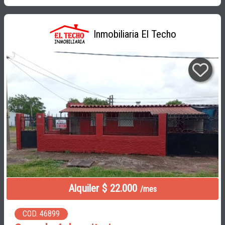
Inmobiliaria El Techo
Alquiler $ 22.000
/mes
COD. 46899