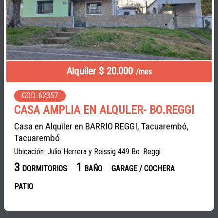
Alquiler $ 20.000
/mes
COD. 62357
CASA AMPLIA EN ALQULER- BO.REGGI
Casa en Alquiler en BARRIO REGGI, Tacuarembó,
Tacuarembó
Ubicación: Julio Herrera y Reissig 449 Bo. Reggi
3
1
DORMITORIOS
BAÑO
GARAGE / COCHERA
PATIO