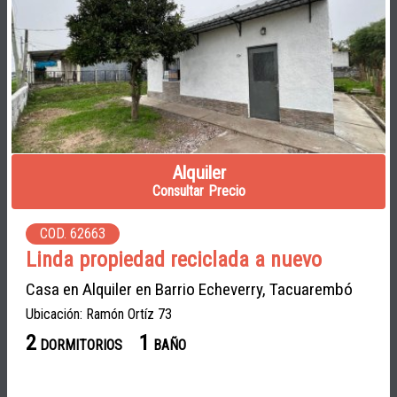
Alquiler
Consultar Precio
COD. 62663
Linda propiedad reciclada a nuevo
Casa en Alquiler en Barrio Echeverry, Tacuarembó
Ubicación: Ramón Ortíz 73
2
1
DORMITORIOS
BAÑO