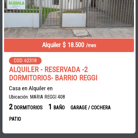
Alquiler $ 18.500
/mes
COD. 62318
ALQUILER - RESERVADA -2
DORMITORIOS- BARRIO REGGI
Casa en Alquiler en
Ubicación: MARIA REGGI 408
2
1
DORMITORIOS
BAÑO
GARAGE / COCHERA
PATIO