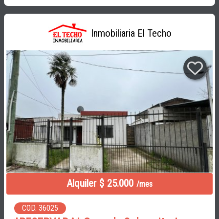
Inmobiliaria El Techo
Alquiler $ 25.000
/mes
COD. 36025