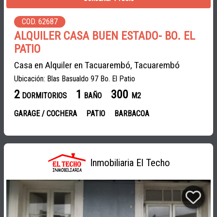
COD. 62687
ALQUILER CASA BUEN ESTADO- BO. EL
PATIO
Casa en Alquiler en Tacuarembó, Tacuarembó
Ubicación: Blas Basualdo 97 Bo. El Patio
2
1
300
DORMITORIOS
BAÑO
M2
GARAGE / COCHERA
PATIO
BARBACOA
Inmobiliaria El Techo