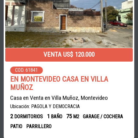
VENTA US$ 120.000
COD. 61841
EN MONTEVIDEO CASA EN VILLA
MUÑOZ
Casa en Venta en Villa Muñoz, Montevideo
Ubicación: PAGOLA Y DEMOCRACIA
2
1
75
DORMITORIOS
BAÑO
M2
GARAGE / COCHERA
PATIO
PARRILLERO