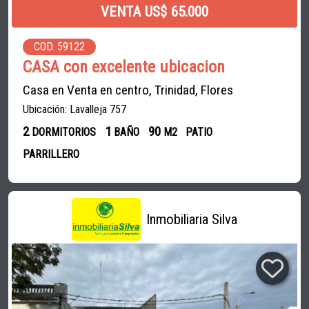
VENTA US$ 65.000
COD. 59122
CASA con excelente ubicacion
Casa en Venta en centro, Trinidad, Flores
Ubicación: Lavalleja 757
2
1
90
DORMITORIOS
BAÑO
M2
PATIO
PARRILLERO
Inmobiliaria Silva