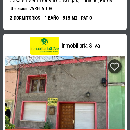
Casa en Venta en Barrio Artigas, Trinidad, Flores
Ubicación: VARELA 108
2
1
313
DORMITORIOS
BAÑO
M2
PATIO
Inmobiliaria Silva