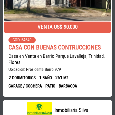
VENTA US$ 90.000
COD. 54640
CASA CON BUENAS CONTRUCCIONES
Casa en Venta en Barrio Parque Lavalleja, Trinidad,
Flores
Ubicación: Presidente Berro 979
2
1
261
DORMITORIOS
BAÑO
M2
GARAGE / COCHERA
PATIO
BARBACOA
Inmobiliaria Silva