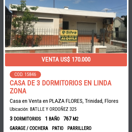
VENTA US$ 170.000
COD. 15846
CASA DE 3 DORMITORIOS EN LINDA
ZONA
Casa en Venta en PLAZA FLORES, Trinidad, Flores
Ubicación: BATLLE Y ORDOÑEZ 325
3
1
767
DORMITORIOS
BAÑO
M2
GARAGE / COCHERA
PATIO
PARRILLERO