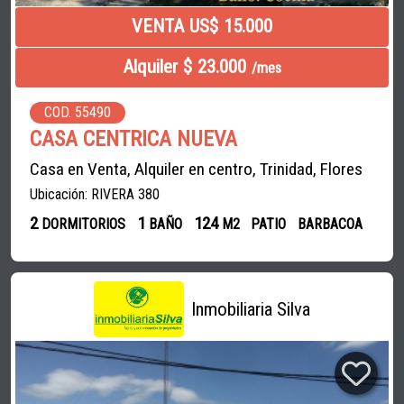
VENTA US$ 15.000
Alquiler $ 23.000
/mes
COD. 55490
CASA CENTRICA NUEVA
Casa en Venta, Alquiler en centro, Trinidad, Flores
Ubicación: RIVERA 380
2
1
124
DORMITORIOS
BAÑO
M2
PATIO
BARBACOA
Inmobiliaria Silva