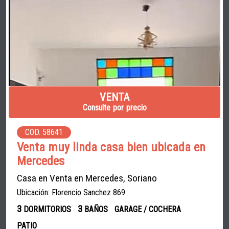
VENTA
Consulte por precio
COD. 58641
Venta muy linda casa bien ubicada en
Mercedes
Casa en Venta en Mercedes, Soriano
Ubicación: Florencio Sanchez 869
3
3
DORMITORIOS
BAÑOS
GARAGE / COCHERA
PATIO