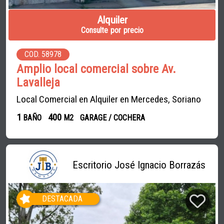
Alquiler
Consulte por precio
COD. 58978
Amplio local comercial sobre Av.
Lavalleja
Local Comercial en Alquiler en Mercedes, Soriano
1
400
BAÑO
M2
GARAGE / COCHERA
Escritorio José Ignacio Borrazás
DESTACADA