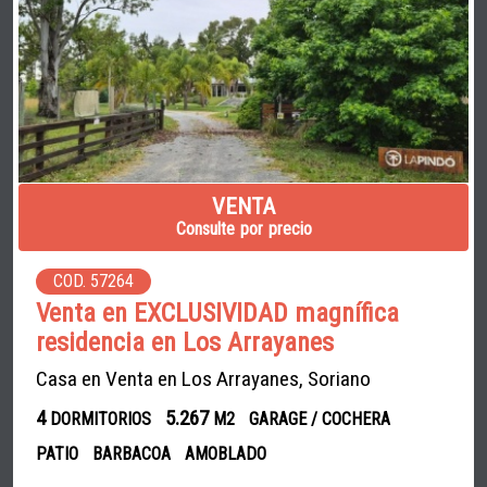
VENTA
Consulte por precio
COD. 57264
Venta en EXCLUSIVIDAD magnífica
residencia en Los Arrayanes
Casa en Venta en Los Arrayanes, Soriano
4
5.267
DORMITORIOS
M2
GARAGE / COCHERA
PATIO
BARBACOA
AMOBLADO