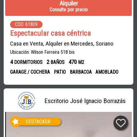
Alquiler
Consulte por precio
COD. 61809
Espectacular casa céntrica
Casa en Venta, Alquiler en Mercedes, Soriano
Ubicación: Wilson Ferreira 518 bis
4
2
470
DORMITORIOS
BAÑOS
M2
GARAGE / COCHERA
PATIO
BARBACOA
AMOBLADO
Escritorio José Ignacio Borrazás
DESTACADA