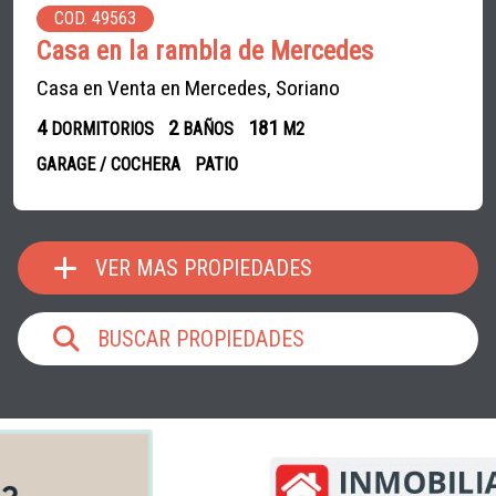
COD. 49563
Casa en la rambla de Mercedes
Casa en Venta en Mercedes, Soriano
4
2
181
DORMITORIOS
BAÑOS
M2
GARAGE / COCHERA
PATIO
VER MAS PROPIEDADES
BUSCAR PROPIEDADES