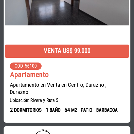
VENTA US$ 99.000
COD. 56100
Apartamento
Apartamento en Venta en Centro, Durazno ,
Durazno
Ubicación: Rivera y Ruta 5
2
1
54
DORMITORIOS
BAÑO
M2
PATIO
BARBACOA