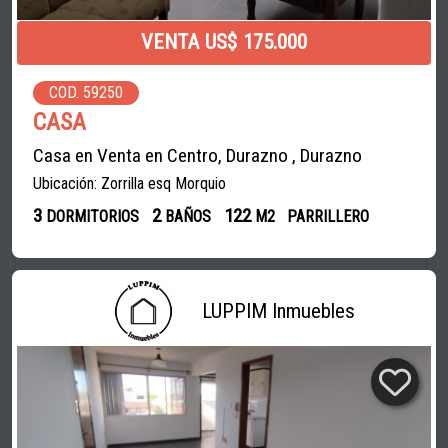
VENTA US$ 175.000
COD. 59250
CASA
Casa en Venta en Centro, Durazno , Durazno
Ubicación: Zorrilla esq Morquio
3
2
122
DORMITORIOS
BAÑOS
M2
PARRILLERO
LUPPIM Inmuebles