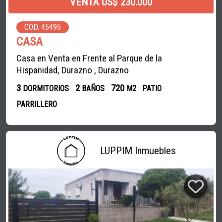
VENTA US$ 230.000
COD. 45495
CASA
Casa en Venta en Frente al Parque de la
Hispanidad, Durazno , Durazno
3
2
720
DORMITORIOS
BAÑOS
M2
PATIO
PARRILLERO
LUPPIM Inmuebles