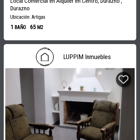
Local Comercial en Alquiler en Centro, Durazno ,
Durazno
Ubicación: Artigas
1
65
BAÑO
M2
LUPPIM Inmuebles