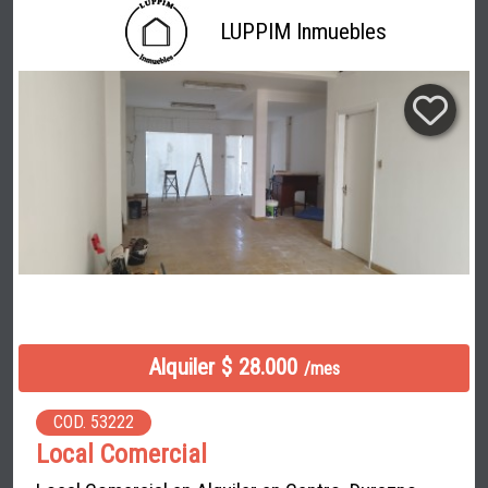
LUPPIM Inmuebles
Alquiler $ 28.000
/mes
COD. 53222
Local Comercial