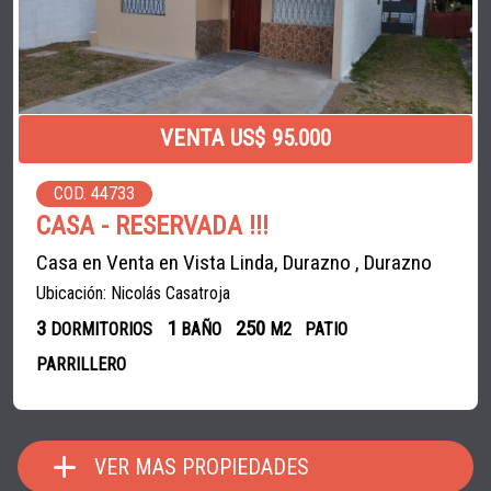
VENTA US$ 95.000
COD. 44733
CASA - RESERVADA !!!
Casa en Venta en Vista Linda, Durazno , Durazno
Ubicación: Nicolás Casatroja
3
1
250
DORMITORIOS
BAÑO
M2
PATIO
PARRILLERO
VER MAS PROPIEDADES