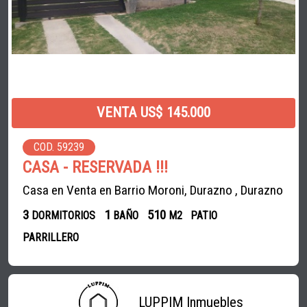
VENTA US$ 145.000
COD. 59239
CASA - RESERVADA !!!
Casa en Venta en Barrio Moroni, Durazno , Durazno
3
1
510
DORMITORIOS
BAÑO
M2
PATIO
PARRILLERO
LUPPIM Inmuebles