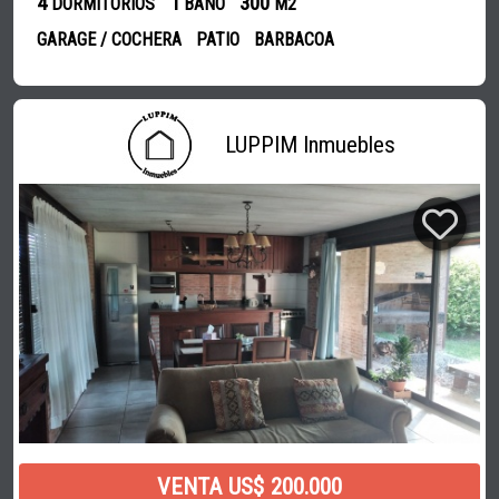
4
1
300
DORMITORIOS
BAÑO
M2
GARAGE / COCHERA
PATIO
BARBACOA
LUPPIM Inmuebles
VENTA US$ 200.000