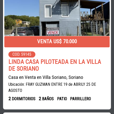
VENTA US$ 70.000
COD. 59145
LINDA CASA PILOTEADA EN LA VILLA
DE SORIANO
Casa en Venta en Villa Soriano, Soriano
Ubicación: FRAY GUZMAN ENTRE 19 de ABRILY 25 DE
AGOSTO
2
2
DORMITORIOS
BAÑOS
PATIO
PARRILLERO