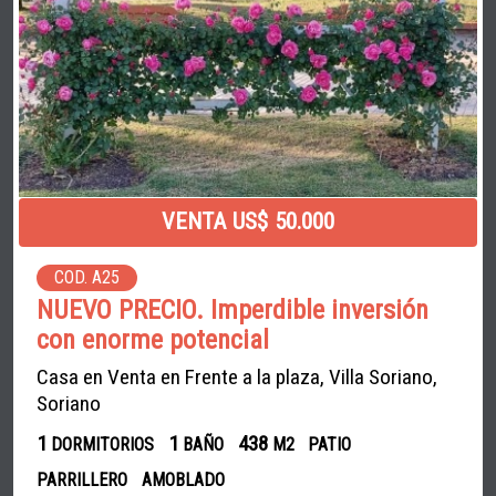
VENTA US$ 50.000
COD. A25
NUEVO PRECIO. Imperdible inversión
con enorme potencial
Casa en Venta en Frente a la plaza, Villa Soriano,
Soriano
1
1
438
DORMITORIOS
BAÑO
M2
PATIO
PARRILLERO
AMOBLADO