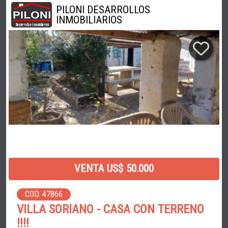
PILONI DESARROLLOS
INMOBILIARIOS
VENTA US$ 50.000
COD. 47866
VILLA SORIANO - CASA CON TERRENO
!!!!