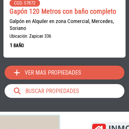
COD. 57872
Gapón 120 Metros con baño completo
Galpón en Alquiler en zona Comercial, Mercedes,
Soriano
Ubicación: Zapican 336
1
BAÑO
VER MAS PROPIEDADES
BUSCAR PROPIEDADES