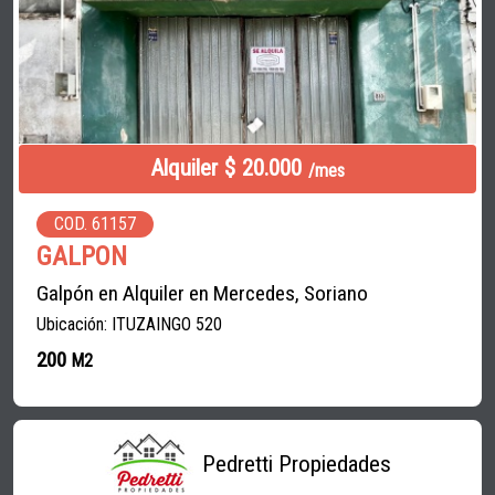
Alquiler $ 20.000
/mes
COD. 61157
GALPON
Galpón en Alquiler en Mercedes, Soriano
Ubicación: ITUZAINGO 520
200
M2
Pedretti Propiedades