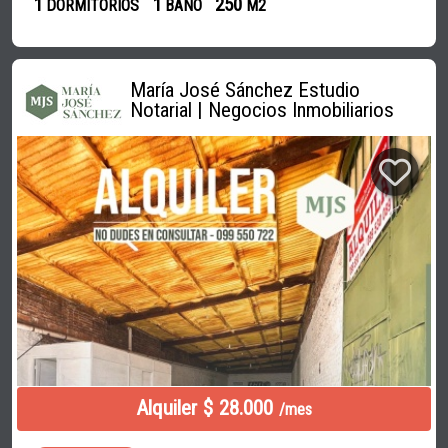
1
1
250
DORMITORIOS
BAÑO
M2
María José Sánchez Estudio
Notarial | Negocios Inmobiliarios
Alquiler $ 28.000
/mes