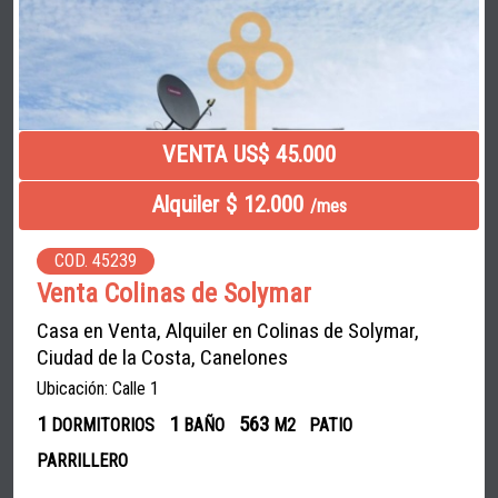
VENTA US$ 45.000
Alquiler $ 12.000
/mes
COD. 45239
Venta Colinas de Solymar
Casa en Venta, Alquiler en Colinas de Solymar,
Ciudad de la Costa, Canelones
Ubicación: Calle 1
1
1
563
DORMITORIOS
BAÑO
M2
PATIO
PARRILLERO