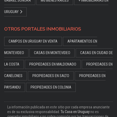
GABRIEL SOÑORA
MG BIENES RAÍCES
+ INMOBILIARIAS EN
URUGUAY
OTROS PORTALES INMOBILIARIOS
CAMPOS EN URUGUAY EN VENTA
APARTAMENTOS EN
MONTEVIDEO
CASAS EN MONTEVIDEO
CASAS EN CIUDAD DE
LA COSTA
PROPIEDADES EN MALDONADO
PROPIEDADES EN
CANELONES
PROPIEDADES EN SALTO
PROPIEDADES EN
PAYSANDU
PROPIEDADES EN COLONIA
La información publicada en este sitio por cada empresa anunciante
es de su exclusiva responsabilidad.
Tu Casa en Uruguay
no es
operador inmobiliario y no cobra comisión por las transacciones de