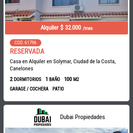
Alquiler $ 32.000
/mes
COD. 61796
RESERVADA
Casa en Alquiler en Solymar, Ciudad de la Costa,
Canelones
2
1
100
DORMITORIOS
BAÑO
M2
GARAGE / COCHERA
PATIO
Dubai Propiedades