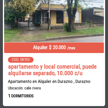
Alquiler $ 20.000
/mes
COD. 58703
apartamento y local comercial, puede
alquilarse separado, 10.000 c/u
Apartamento en Alquiler en Durazno , Durazno
Ubicación: calle rivera
1
DORMITORIOS