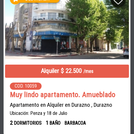
Alquiler $ 22.500
/mes
COD. 10059
Muy lindo apartamento. Amueblado
Apartamento en Alquiler en Durazno , Durazno
Ubicación: Penza y 18 de Julio
2
1
DORMITORIOS
BAÑO
BARBACOA