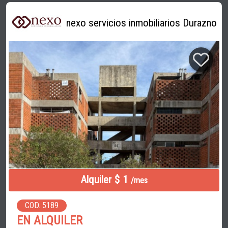
nexo servicios inmobiliarios Durazno
Alquiler $ 1
/mes
COD. 5189
EN ALQUILER