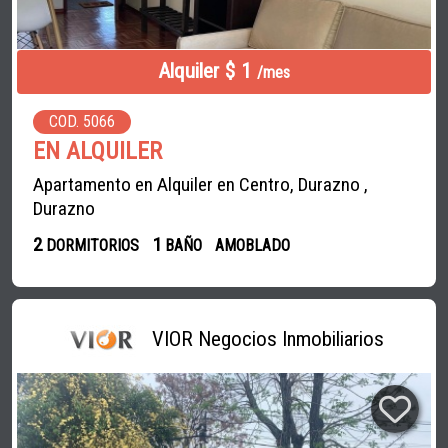
Alquiler $ 1
/mes
COD. 5066
EN ALQUILER
Apartamento en Alquiler en Centro, Durazno ,
Durazno
2
1
DORMITORIOS
BAÑO
AMOBLADO
VIOR Negocios Inmobiliarios