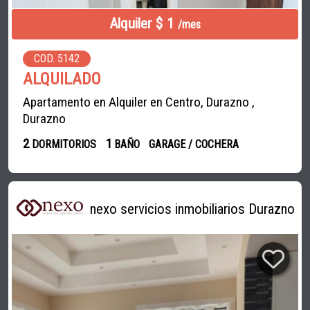
Alquiler $ 1
/mes
COD. 5142
ALQUILADO
Apartamento en Alquiler en Centro, Durazno ,
Durazno
2
1
DORMITORIOS
BAÑO
GARAGE / COCHERA
nexo servicios inmobiliarios Durazno