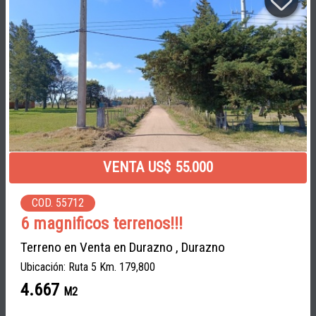
VENTA US$ 55.000
COD. 55712
6 magnificos terrenos!!!
Terreno en Venta en Durazno , Durazno
Ubicación: Ruta 5 Km. 179,800
4.667
M2