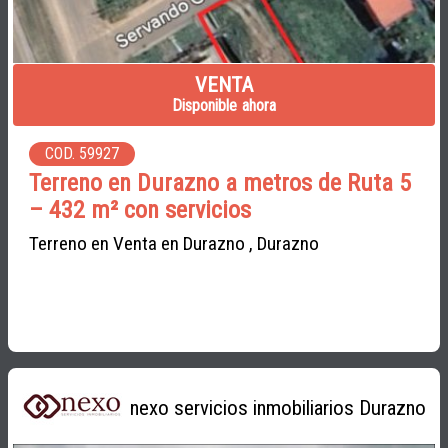
VENTA
Disponible ahora
COD. 59927
Terreno en Durazno a metros de Ruta 5
– 432 m² con servicios
Terreno en Venta en Durazno , Durazno
nexo servicios inmobiliarios Durazno