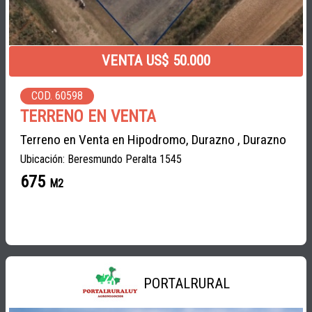
VENTA US$ 50.000
COD. 60598
TERRENO EN VENTA
Terreno en Venta en Hipodromo, Durazno , Durazno
Ubicación: Beresmundo Peralta 1545
675
M2
PORTALRURAL