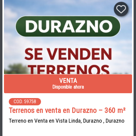
VENTA
Disponible ahora
COD. 59758
Terrenos en venta en Durazno – 360 m²
Terreno en Venta en Vista Linda, Durazno , Durazno