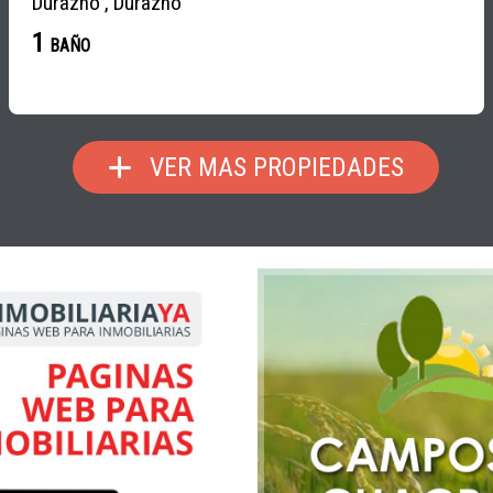
Durazno , Durazno
1
BAÑO
VER MAS PROPIEDADES