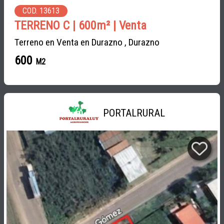
COD. 13613
TERRENO C | 600m² | Venta
Terreno en Venta en Durazno , Durazno
600
M2
PORTALRURAL