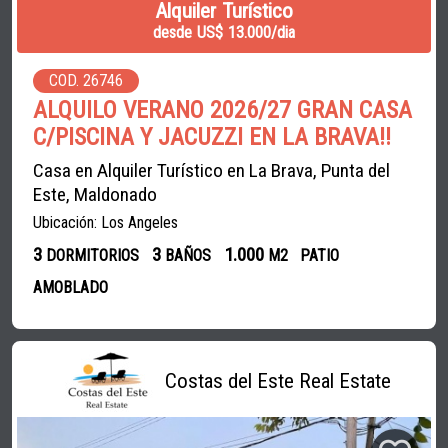
Alquiler Turístico
desde US$ 13.000/dia
COD. 26746
ALQUILO VERANO 2026/27 GRAN CASA
C/PISCINA Y JACUZZI EN LA BRAVA!!
Casa en Alquiler Turístico en La Brava, Punta del
Este, Maldonado
Ubicación: Los Angeles
3
3
1.000
DORMITORIOS
BAÑOS
M2
PATIO
AMOBLADO
Costas del Este Real Estate