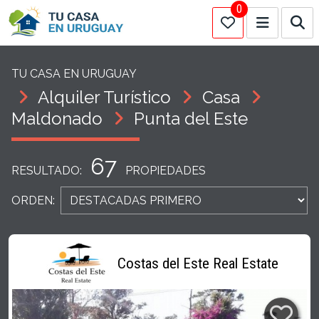
0
TU CASA EN URUGUAY
Alquiler Turístico
Casa
Maldonado
Punta del Este
67
RESULTADO:
PROPIEDADES
ORDEN:
Costas del Este Real Estate