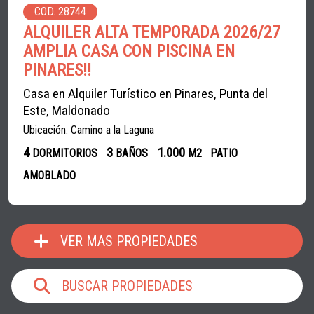
COD. 28744
ALQUILER ALTA TEMPORADA 2026/27
AMPLIA CASA CON PISCINA EN
PINARES!!
Casa en Alquiler Turístico en Pinares, Punta del
Este, Maldonado
Ubicación: Camino a la Laguna
4
3
1.000
DORMITORIOS
BAÑOS
M2
PATIO
AMOBLADO
VER MAS PROPIEDADES
BUSCAR PROPIEDADES