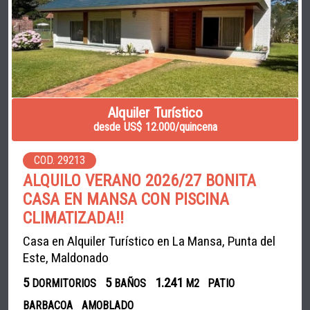
Alquiler Turístico
desde US$ 12.000/quincena
COD. 29213
ALQUILO VERANO 2026/27 BONITA
CASA EN MANSA CON PISCINA
CLIMATIZADA!!
Casa en Alquiler Turístico en La Mansa, Punta del
Este, Maldonado
5
5
1.241
DORMITORIOS
BAÑOS
M2
PATIO
BARBACOA
AMOBLADO