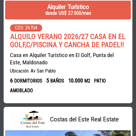
Alquiler Turístico
desde US$ 27.500/mes
COD. 26704
ALQUILO VERANO 2026/27 CASA EN EL
GOLF,C/PISCINA Y CANCHA DE PADEL!!
Casa en Alquiler Turístico en El Golf, Punta del
Este, Maldonado
Ubicación: Av San Pablo
6
5
10.000
DORMITORIOS
BAÑOS
M2
PATIO
AMOBLADO
Costas del Este Real Estate