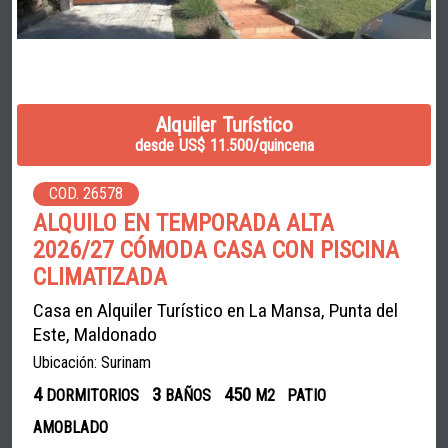
Alquiler Turístico
desde US$ 11.500/quincena
COD. 26578
ALQUILO EN TEMPORADA ALTA
2026/27 CÓMODA CASA CON PISCINA
CLIMATIZADA
Casa en Alquiler Turístico en La Mansa, Punta del
Este, Maldonado
Ubicación: Surinam
4
3
450
DORMITORIOS
BAÑOS
M2
PATIO
AMOBLADO