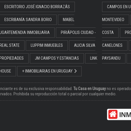
ESCRITORIO JOSÉ IGNACIO BORRAZÁS
CAMPOS EN U
ESCRIBANÍA SANDRA BORIO
MABEL
MONTEVIDEO
UGARTEMENDIA INMOBILIARIA
PIRIÁPOLIS CIUDAD -
COSTA
PR
REAL STATE
LUPPIM INMUEBLES
ALICIA SILVA
CANELONES
PROPIEDADES
JM CAMPOS Y ESTANCIAS
LINK
PAYSANDU
HOUSE
+ INMOBILIARIAS EN URUGUAY
nciante es de su exclusiva responsabilidad.
Tu Casa en Uruguay
no es operador
vados. Prohibida su reproducción total o parcial por cualquier medio.