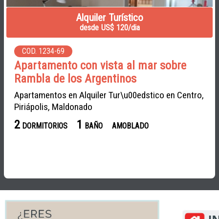
Alquiler Turístico
desde US$ 120/dia
COD. 1234-69
Apartamento con vista al mar sobre
Rambla de los Argentinos
Apartamentos en Alquiler Tur\u00edstico en Centro,
Piriápolis, Maldonado
2
1
DORMITORIOS
BAÑO
AMOBLADO