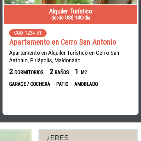
Alquiler Turístico
desde US$ 140/dia
COD. 1234-51
Apartamento en Cerro San Antonio
Apartamento en Alquiler Turístico en Cerro San
Antonio, Piriápolis, Maldonado
2
2
1
DORMITORIOS
BAÑOS
M2
GARAGE / COCHERA
PATIO
AMOBLADO