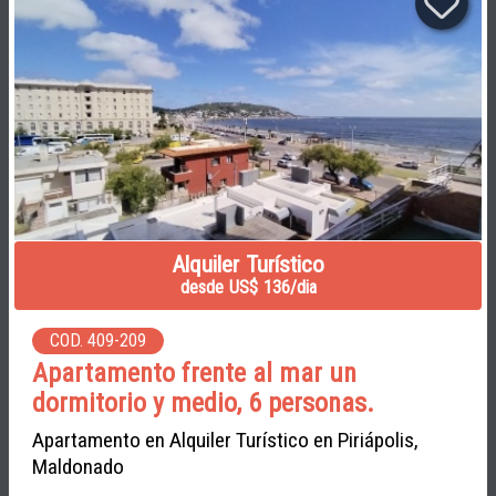
Alquiler Turístico
desde US$ 136/dia
COD. 409-209
Apartamento frente al mar un
dormitorio y medio, 6 personas.
Apartamento en Alquiler Turístico en Piriápolis,
Maldonado