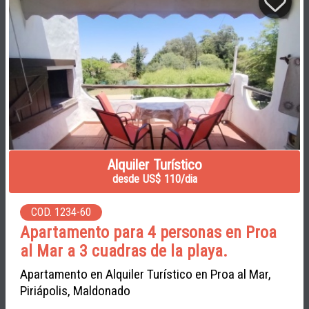
Alquiler Turístico
desde US$ 110/dia
COD. 1234-60
Apartamento para 4 personas en Proa
al Mar a 3 cuadras de la playa.
Apartamento en Alquiler Turístico en Proa al Mar,
Piriápolis, Maldonado