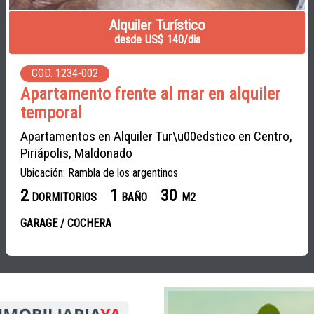
Alquiler Turístico
desde US$ 140/dia
COD. 1234-002
Apartamento frente al mar en alquiler
temporal
Apartamentos en Alquiler Tur\u00edstico en Centro,
Piriápolis, Maldonado
Ubicación: Rambla de los argentinos
2
1
30
DORMITORIOS
BAÑO
M2
GARAGE / COCHERA