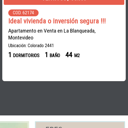
COD. 62174
Ideal vivienda o inversión segura !!!
Apartamento en Venta en La Blanqueada,
Montevideo
Ubicación: Colorado 2441
1
1
44
DORMITORIOS
BAÑO
M2