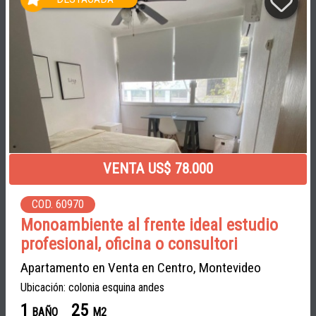
VENTA US$ 78.000
COD. 60970
Monoambiente al frente ideal estudio
profesional, oficina o consultori
Apartamento en Venta en Centro, Montevideo
Ubicación: colonia esquina andes
1
25
BAÑO
M2