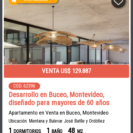
VENTA US$ 129.887
COD. 62396
Desarrollo en Buceo, Montevideo,
diseñado para mayores de 60 años
Apartamento en Venta en Buceo, Montevideo
Ubicación: Mentana y Bulevar José Batlle y Ordóñez
1
1
48
DORMITORIOS
BAÑO
M2