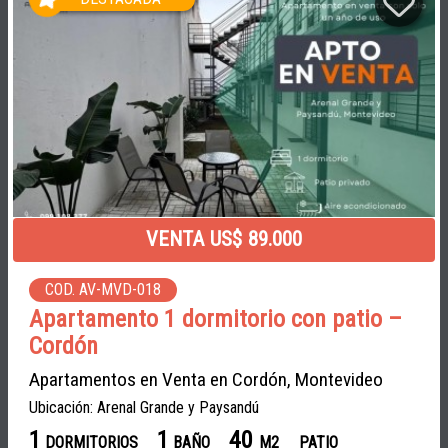
VENTA US$ 89.000
COD. AV-MVD-018
Apartamento 1 dormitorio con patio –
Cordón
Apartamentos en Venta en Cordón, Montevideo
Ubicación: Arenal Grande y Paysandú
1
1
40
DORMITORIOS
BAÑO
M2
PATIO