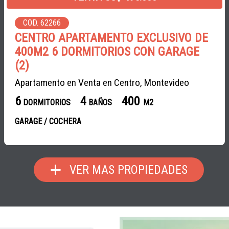
COD. 62266
CENTRO APARTAMENTO EXCLUSIVO DE
400M2 6 DORMITORIOS CON GARAGE
(2)
Apartamento en Venta en Centro, Montevideo
6
4
400
DORMITORIOS
BAÑOS
M2
GARAGE / COCHERA
VER MAS PROPIEDADES