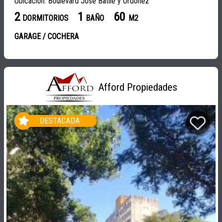
Ubicación: Boulevard José Batlle y Ordóñez
2
1
60
DORMITORIOS
BAÑO
M2
GARAGE / COCHERA
Afford Propiedades
DESTACADA