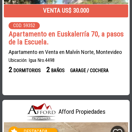
VENTA US$ 30.000
COD. 59352
Apartamento en Euskalerría 70, a pasos
de la Escuela.
Apartamento en Venta en Malvín Norte, Montevideo
Ubicación: Igua Nro.4498
2
2
DORMITORIOS
BAÑOS
GARAGE / COCHERA
Afford Propiedades
DESTACADA