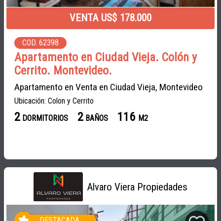
VENTA US$ 178.000
COD. 62398
Apartamento en Ciudad Vieja. Colón y
Cerrito. Montevideo.
Apartamento en Venta en Ciudad Vieja, Montevideo
Ubicación: Colon y Cerrito
2
2
116
DORMITORIOS
BAÑOS
M2
Alvaro Viera Propiedades
DESTACADA