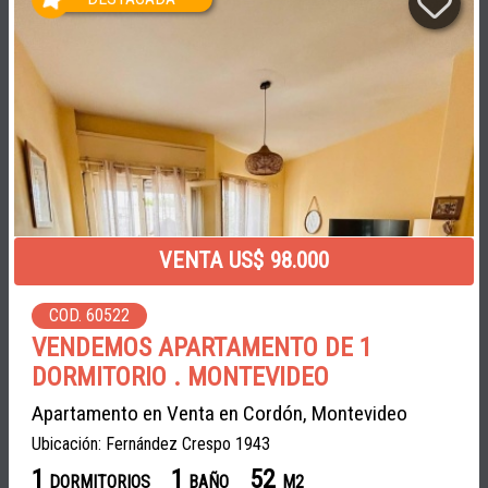
VENTA US$ 98.000
COD. 60522
VENDEMOS APARTAMENTO DE 1
DORMITORIO . MONTEVIDEO
Apartamento en Venta en Cordón, Montevideo
Ubicación: Fernández Crespo 1943
1
1
52
DORMITORIOS
BAÑO
M2