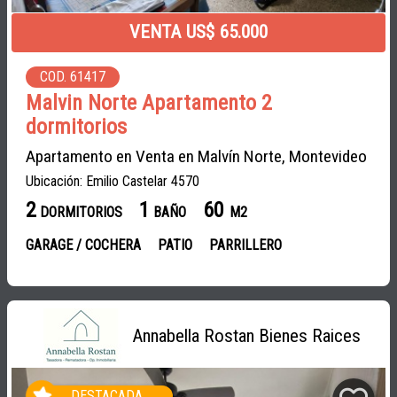
VENTA US$ 65.000
COD. 61417
Malvin Norte Apartamento 2
dormitorios
Apartamento en Venta en Malvín Norte, Montevideo
Ubicación: Emilio Castelar 4570
2
1
60
DORMITORIOS
BAÑO
M2
GARAGE / COCHERA
PATIO
PARRILLERO
Annabella Rostan Bienes Raices
DESTACADA