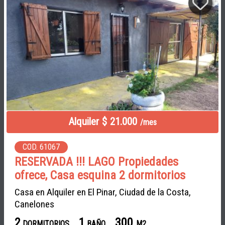
Alquiler $ 21.000
/mes
COD. 61067
RESERVADA !!! LAGO Propiedades
ofrece, Casa esquina 2 dormitorios
Casa en Alquiler en El Pinar, Ciudad de la Costa,
Canelones
2
1
300
DORMITORIOS
BAÑO
M2