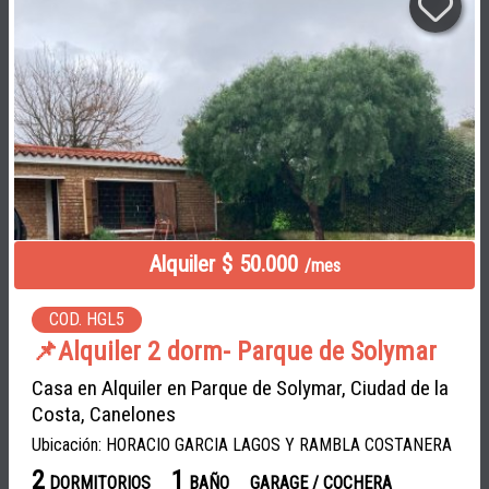
Alquiler $ 50.000
/mes
COD. HGL5
📌Alquiler 2 dorm- Parque de Solymar
Casa en Alquiler en Parque de Solymar, Ciudad de la
Costa, Canelones
Ubicación: HORACIO GARCIA LAGOS Y RAMBLA COSTANERA
2
1
DORMITORIOS
BAÑO
GARAGE / COCHERA