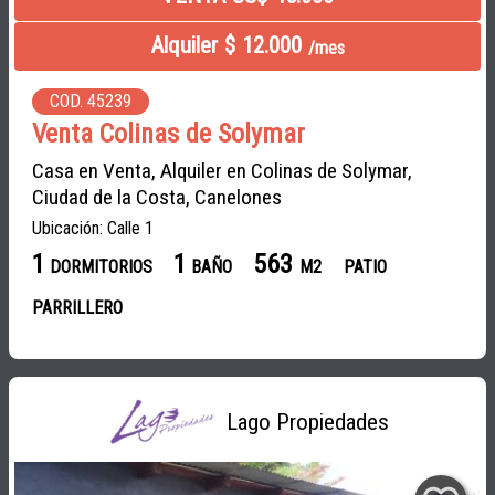
Alquiler $ 12.000
/mes
COD. 45239
Venta Colinas de Solymar
Casa en Venta, Alquiler en Colinas de Solymar,
Ciudad de la Costa, Canelones
Ubicación: Calle 1
1
1
563
DORMITORIOS
BAÑO
M2
PATIO
PARRILLERO
Lago Propiedades