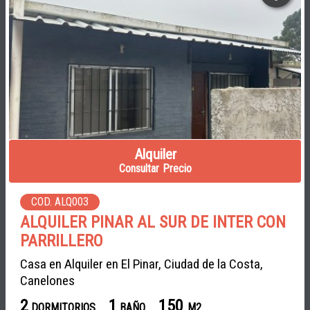
Alquiler
Consultar Precio
COD. ALQ003
ALQUILER PINAR AL SUR DE INTER CON
PARRILLERO
Casa en Alquiler en El Pinar, Ciudad de la Costa,
Canelones
2
1
150
DORMITORIOS
BAÑO
M2