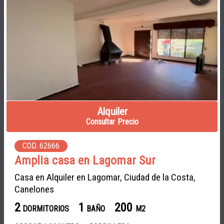
Alquiler
Consultar Precio
COD. 62666
Amplia casa en Lagomar Sur
Casa en Alquiler en Lagomar, Ciudad de la Costa,
Canelones
2
1
200
DORMITORIOS
BAÑO
M2