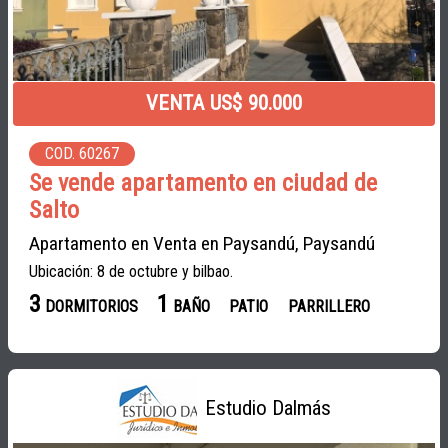
VENTA US$ 90.000
COD. 60267
Se vende apartamento en ciudad de
Salto
Apartamento en Venta en Paysandú, Paysandú
Ubicación: 8 de octubre y bilbao.
3
1
DORMITORIOS
BAÑO
PATIO
PARRILLERO
Estudio Dalmás