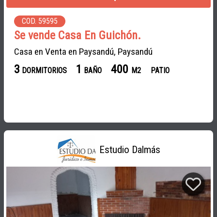
COD. 59595
Se vende Casa En Guichón.
Casa en Venta en Paysandú, Paysandú
3
1
400
DORMITORIOS
BAÑO
M2
PATIO
Estudio Dalmás