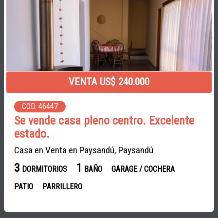
VENTA US$ 240.000
COD. 46447
Se vende casa pleno centro. Excelente
estado.
Casa en Venta en Paysandú, Paysandú
3
1
DORMITORIOS
BAÑO
GARAGE / COCHERA
PATIO
PARRILLERO