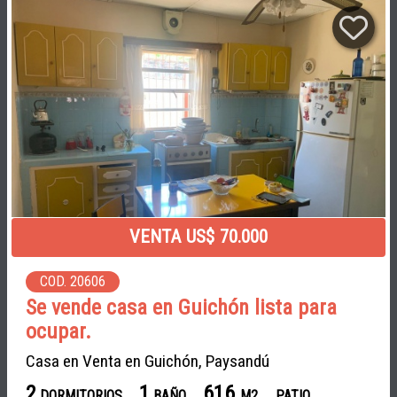
VENTA US$ 70.000
COD. 20606
Se vende casa en Guichón lista para
ocupar.
Casa en Venta en Guichón, Paysandú
2
1
616
DORMITORIOS
BAÑO
M2
PATIO