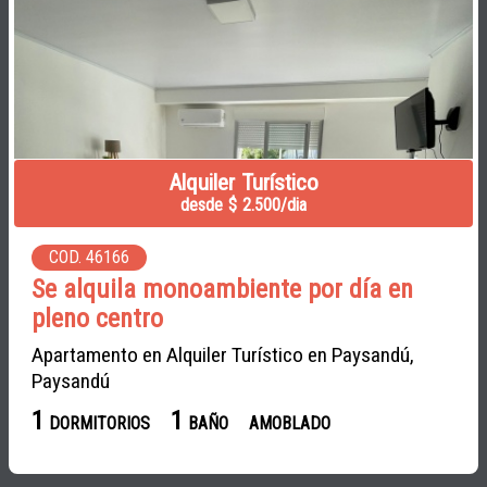
Alquiler Turístico
desde $ 2.500/dia
COD. 46166
Se alquila monoambiente por día en
pleno centro
Apartamento en Alquiler Turístico en Paysandú,
Paysandú
1
1
DORMITORIOS
BAÑO
AMOBLADO