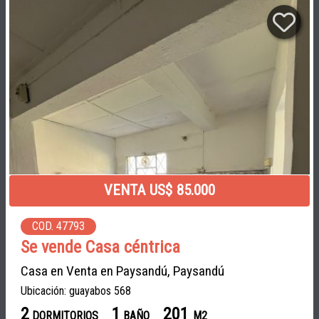
VENTA US$ 85.000
COD. 47793
Se vende Casa céntrica
Casa en Venta en Paysandú, Paysandú
Ubicación: guayabos 568
2
1
201
DORMITORIOS
BAÑO
M2