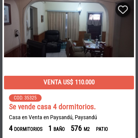
VENTA US$ 110.000
COD. 35325
Se vende casa 4 dormitorios.
Casa en Venta en Paysandú, Paysandú
4
1
576
DORMITORIOS
BAÑO
M2
PATIO