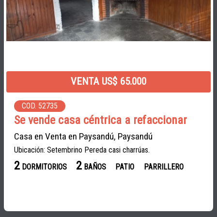
VENTA US$ 65.000
COD. 52735
Se vende casa céntrica a refaccionar
Casa en Venta en Paysandú, Paysandú
Ubicación: Setembrino Pereda casi charrúas.
2
2
DORMITORIOS
BAÑOS
PATIO
PARRILLERO