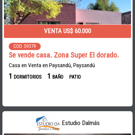
VENTA US$ 60.000
COD. 59379
Se vende casa. Zona Super El dorado.
Casa en Venta en Paysandú, Paysandú
1
1
DORMITORIOS
BAÑO
PATIO
Estudio Dalmás