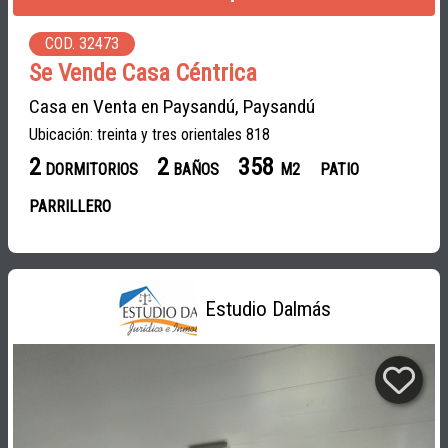
COD. 32473
Se Vende Casa Céntrica
Casa en Venta en Paysandú, Paysandú
Ubicación: treinta y tres orientales 818
2
2
358
DORMITORIOS
BAÑOS
M2
PATIO
PARRILLERO
Estudio Dalmás