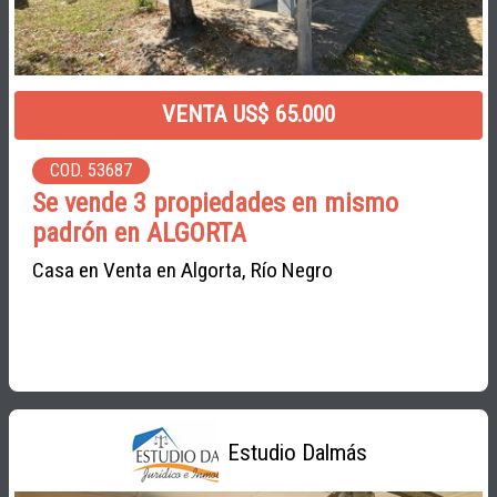
VENTA US$ 65.000
COD. 53687
Se vende 3 propiedades en mismo
padrón en ALGORTA
Casa en Venta en Algorta, Río Negro
Estudio Dalmás