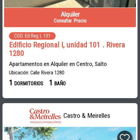
Alquiler
Consultar Precio
COD. Ed.Reg I, 101
Edificio Regional I, unidad 101 . Rivera
1280
Apartamentos en Alquiler en Centro, Salto
Ubicación: Calle Rivera 1280
1
1
DORMITORIOS
BAÑO
Castro & Meirelles