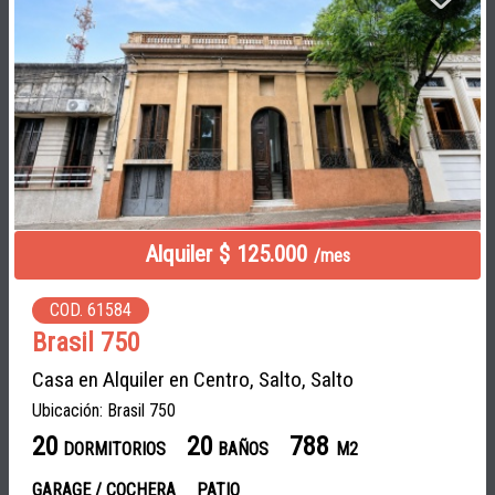
Alquiler $ 125.000
/mes
COD. 61584
Brasil 750
Casa en Alquiler en Centro, Salto, Salto
Ubicación: Brasil 750
20
20
788
DORMITORIOS
BAÑOS
M2
GARAGE / COCHERA
PATIO