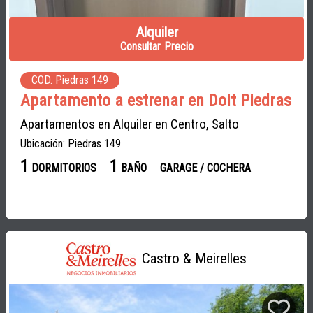
Alquiler
Consultar Precio
COD. Piedras 149
Apartamento a estrenar en Doit Piedras
Apartamentos en Alquiler en Centro, Salto
Ubicación: Piedras 149
1
1
DORMITORIOS
BAÑO
GARAGE / COCHERA
Castro & Meirelles