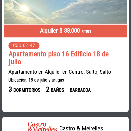
Alquiler $ 38.000
/mes
COD. 62147
Apartamento piso 16 Edificio 18 de
julio
Apartamento en Alquiler en Centro, Salto, Salto
Ubicación: 18 de julio y artigas
3
2
DORMITORIOS
BAÑOS
BARBACOA
Castro & Meirelles