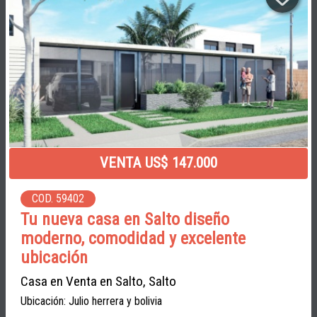
VENTA US$ 147.000
COD. 59402
Tu nueva casa en Salto diseño
moderno, comodidad y excelente
ubicación
Casa en Venta en Salto, Salto
Ubicación: Julio herrera y bolivia