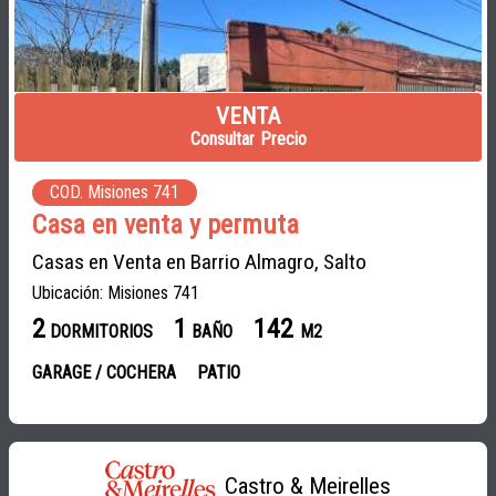
VENTA
Consultar Precio
COD. Misiones 741
Casa en venta y permuta
Casas en Venta en Barrio Almagro, Salto
Ubicación: Misiones 741
2
1
142
DORMITORIOS
BAÑO
M2
GARAGE / COCHERA
PATIO
Castro & Meirelles