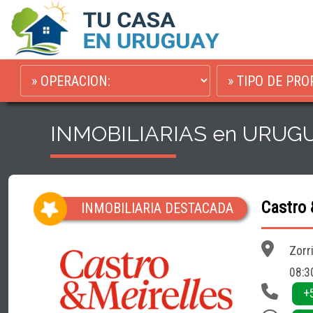
INMOBILIARIAS en URUG
Castro 
INMOBILIARIA DESTACADA
Zorr
08:3
+