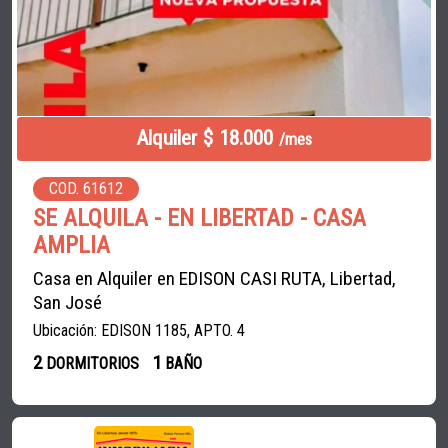
Alquiler $ 18.000
/mes
COD. 61612
SE ALQUILA - EN LIBERTAD - CASA
AMPLIA
Casa en Alquiler en EDISON CASI RUTA, Libertad,
San José
Ubicación: EDISON 1185, APTO. 4
2
1
DORMITORIOS
BAÑO