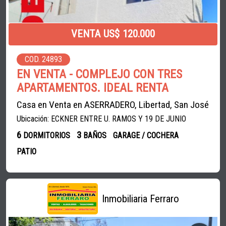
VENTA US$ 120.000
COD. 24893
EN VENTA - COMPLEJO CON TRES
APARTAMENTOS. IDEAL RENTA
Casa en Venta en ASERRADERO, Libertad, San José
Ubicación: ECKNER ENTRE U. RAMOS Y 19 DE JUNIO
6
3
DORMITORIOS
BAÑOS
GARAGE / COCHERA
PATIO
Inmobiliaria Ferraro