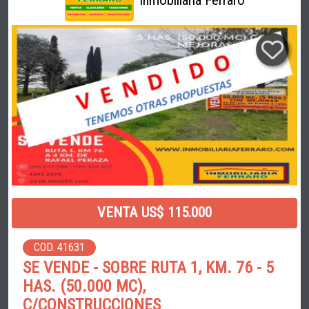
Inmobiliaria Ferraro
VENTA US$ 115.000
COD. 41631
SE VENDE - SOBRE RUTA 1, KM. 76 - 5
HAS. (50.000 MC),
C/CONSTRUCCIONES