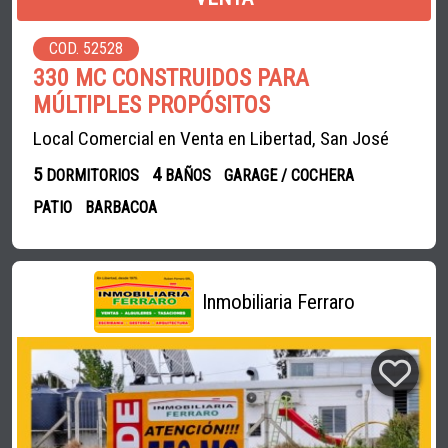
COD. 52528
330 MC CONSTRUIDOS PARA
MÚLTIPLES PROPÓSITOS
Local Comercial en Venta en Libertad, San José
5
4
DORMITORIOS
BAÑOS
GARAGE / COCHERA
PATIO
BARBACOA
Inmobiliaria Ferraro