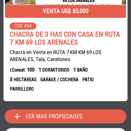
VENTA US$ 85.000
COD. #34
CHACRA DE 3 HAS CON CASA EN RUTA
7 KM 69 LOS ARENALES
Chacra en Venta en RUTA 7 KM KM 69 LOS
ARENALES, Tala, Canelones
100
1
1
I.Coneat:
DORMITORIOS
BAÑO
3
HECTAREAS
GARAGE / COCHERA
PATIO
PARRILLERO
VER MAS PROPIEDADES