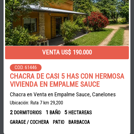
VENTA US$ 190.000
COD. 61446
CHACRA DE CASI 5 HAS CON HERMOSA
VIVIENDA EN EMPALME SAUCE
Chacra en Venta en Empalme Sauce, Canelones
Ubicación: Ruta 7 km 29,200
2
1
5
DORMITORIOS
BAÑO
HECTAREAS
GARAGE / COCHERA
PATIO
BARBACOA