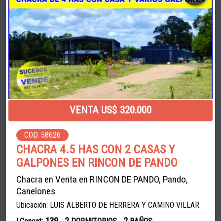
VENTA US$ 320.000
COD. 58626
CHACRA 4.5 HAS CON 2 CASAS Y
GALPONES EN RINCON DE PANDO
Chacra en Venta en RINCON DE PANDO, Pando,
Canelones
Ubicación: LUIS ALBERTO DE HERRERA Y CAMINO VILLAR
139
2
2