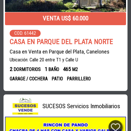
VENTA US$ 60.000
COD. 61442
CASA EN PARQUE DEL PLATA NORTE
Casa en Venta en Parque del Plata, Canelones
Ubicación: Calle 20 entre T1 y Calle U
2
1
465
DORMITORIOS
BAÑO
M2
GARAGE / COCHERA
PATIO
PARRILLERO
SUCESOS Servicios Inmobiliarios