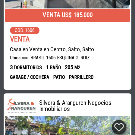
VENTA US$ 185.000
COD. 1606
VENTA
Casa en Venta en Centro, Salto, Salto
Ubicación: BRASIL 1606 ESQUINA G. RUIZ
3
1
205
DORMITORIOS
BAÑO
M2
GARAGE / COCHERA
PATIO
PARRILLERO
Silvera & Aranguren Negocios
Inmobiliarios