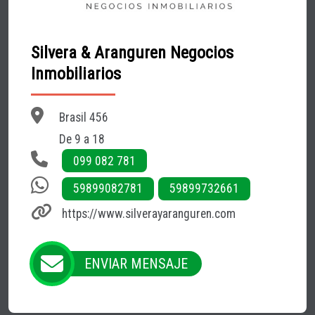
Silvera & Aranguren Negocios
Inmobiliarios
Brasil 456
De 9 a 18
099 082 781
59899082781
59899732661
https://www.silverayaranguren.com
ENVIAR MENSAJE