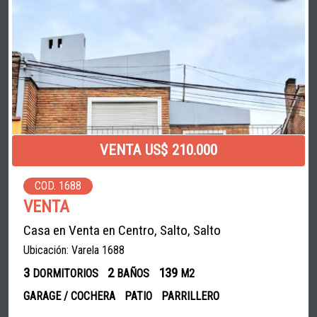
VENTA US$ 210.000
COD. 1688
VENTA
Casa en Venta en Centro, Salto, Salto
Ubicación: Varela 1688
3
2
139
DORMITORIOS
BAÑOS
M2
GARAGE / COCHERA
PATIO
PARRILLERO