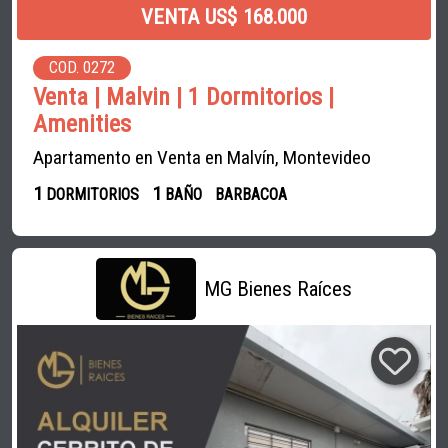
VENTA US$ 168.000
COD. 0272
Venta | Malvin | 1 Dormitorios |
Amenities
Apartamento en Venta en Malvín, Montevideo
1
1
DORMITORIOS
BAÑO
BARBACOA
MG Bienes Raíces