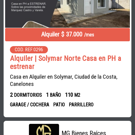
Alquiler $ 37.000
/mes
COD. REF:0296
Alquiler | Solymar Norte Casa en PH a
estrenar
Casa en Alquiler en Solymar, Ciudad de la Costa,
Canelones
2
1
110
DORMITORIOS
BAÑO
M2
GARAGE / COCHERA
PATIO
PARRILLERO
MG Bienes Raíces