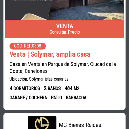
VENTA
Consultar Precio
COD. REF:0308
Venta | Solymar, amplia casa
Casa en Venta en Parque de Solymar, Ciudad de la
Costa, Canelones
Ubicación: Solymar islas canarias
4
2
484
DORMITORIOS
BAÑOS
M2
GARAGE / COCHERA
PATIO
BARBACOA
MG Bienes Raíces