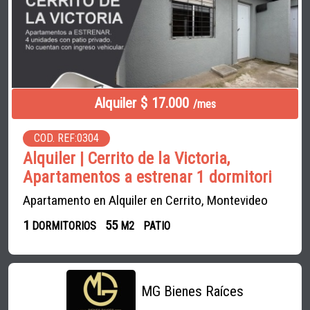
Alquiler $ 17.000
/mes
COD. REF:0304
Alquiler | Cerrito de la Victoria,
Apartamentos a estrenar 1 dormitori
Apartamento en Alquiler en Cerrito, Montevideo
1
55
DORMITORIOS
M2
PATIO
MG Bienes Raíces