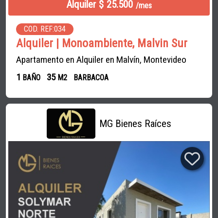
Alquiler $ 25.500
/mes
COD. REF:034
Alquiler | Monoambiente, Malvin Sur
Apartamento en Alquiler en Malvín, Montevideo
1
35
BAÑO
M2
BARBACOA
MG Bienes Raíces