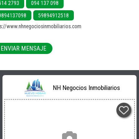
514 2793
094 137 098
9894137098
59894912518
s://www.nhnegociosinmobiliarios.com
ENVIAR MENSAJE
NH Negocios Inmobiliarios