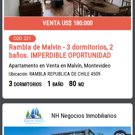
VENTA US$ 180.000
COD. 221
Rambla de Malvin - 3 dormitorios, 2
baños. IMPERDIBLE OPORTUNIDAD
Apartamento en Venta en Malvín, Montevideo
Ubicación: RAMBLA REPUBLICA DE CHILE 4509
3
1
80
DORMITORIOS
BAÑO
M2
NH Negocios Inmobiliarios