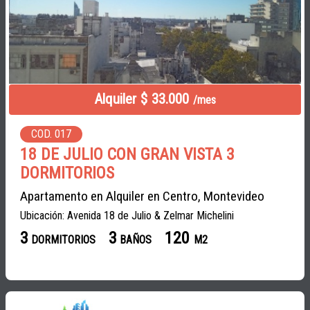
Alquiler $ 33.000
/mes
COD. 017
18 DE JULIO CON GRAN VISTA 3
DORMITORIOS
Apartamento en Alquiler en Centro, Montevideo
Ubicación: Avenida 18 de Julio & Zelmar Michelini
3
3
120
DORMITORIOS
BAÑOS
M2