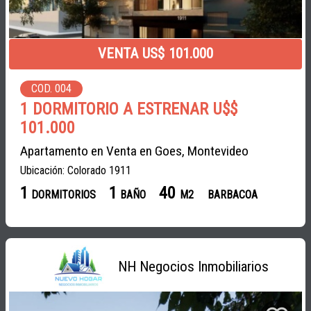
VENTA US$ 101.000
COD. 004
1 DORMITORIO A ESTRENAR U$$
101.000
Apartamento en Venta en Goes, Montevideo
Ubicación: Colorado 1911
1
1
40
DORMITORIOS
BAÑO
M2
BARBACOA
NH Negocios Inmobiliarios