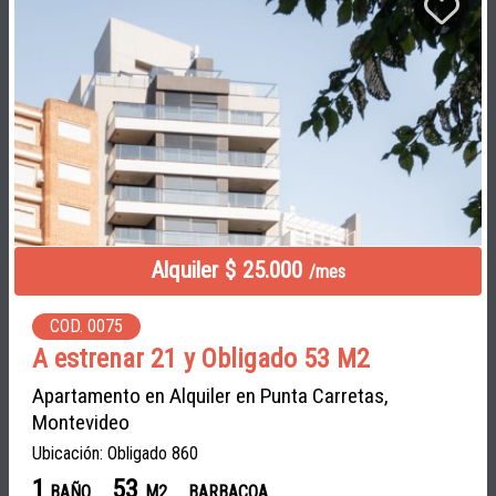
Alquiler $ 25.000
/mes
COD. 0075
A estrenar 21 y Obligado 53 M2
Apartamento en Alquiler en Punta Carretas,
Montevideo
Ubicación: Obligado 860
1
53
BAÑO
M2
BARBACOA