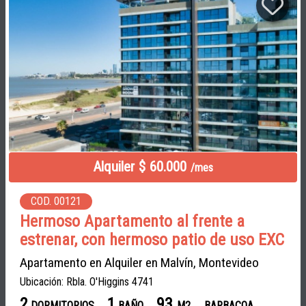
Alquiler $ 60.000
/mes
COD. 00121
Hermoso Apartamento al frente a
estrenar, con hermoso patio de uso EXC
Apartamento en Alquiler en Malvín, Montevideo
Ubicación: Rbla. O'Higgins 4741
2
1
93
DORMITORIOS
BAÑO
M2
BARBACOA