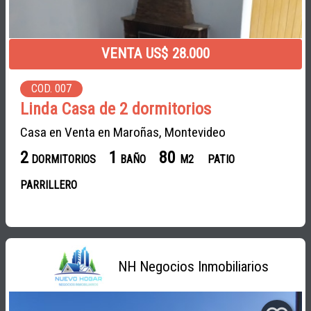
VENTA US$ 28.000
COD. 007
Linda Casa de 2 dormitorios
Casa en Venta en Maroñas, Montevideo
2
1
80
DORMITORIOS
BAÑO
M2
PATIO
PARRILLERO
NH Negocios Inmobiliarios