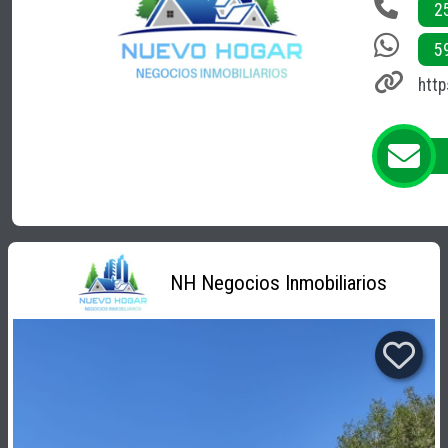
2
5
http
NH Negocios Inmobiliarios