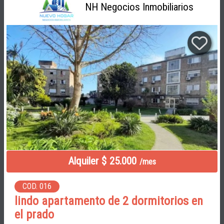
NH Negocios Inmobiliarios
Alquiler $ 25.000
/mes
COD. 016
lindo apartamento de 2 dormitorios en
el prado