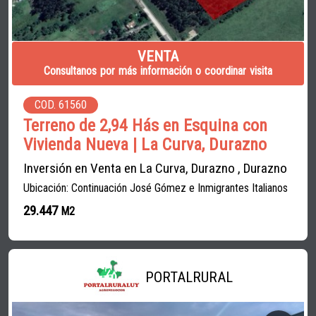
VENTA
Consultanos por más información o coordinar visita
COD. 61560
Terreno de 2,94 Hás en Esquina con
Vivienda Nueva | La Curva, Durazno
Inversión en Venta en La Curva, Durazno , Durazno
Ubicación: Continuación José Gómez e Inmigrantes Italianos
29.447
M2
PORTALRURAL