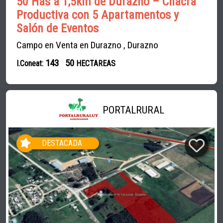
50 Has a 1,5km de Durazno – Chacra
Productiva con 5 Apartamentos y
Salón de Eventos
Campo en Venta en Durazno , Durazno
143
50
I.Coneat:
HECTAREAS
PORTALRURAL
DESTACADA