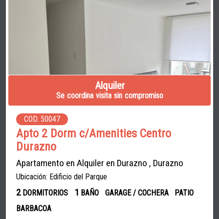
Alquiler
Se coordina visita sin compromiso
COD. 50047
Apto 2 Dorm c/Amenities Centro
Durazno
Apartamento en Alquiler en Durazno , Durazno
Ubicación: Edificio del Parque
2
1
DORMITORIOS
BAÑO
GARAGE / COCHERA
PATIO
BARBACOA