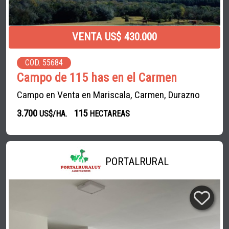
VENTA US$ 430.000
COD. 55684
Campo de 115 has en el Carmen
Campo en Venta en Mariscala, Carmen, Durazno
3.700
115
US$/HA.
HECTAREAS
PORTALRURAL