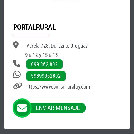
PORTALRURAL
Varela 728, Durazno, Uruguay
9 a 12 y 15 a 18
099 362 802
59899362802
https://www.portalruraluy.com
ENVIAR MENSAJE