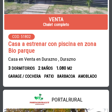
VENTA
Chalet completo
COD. 51802
Casa a estrenar con piscina en zona
Bio parque
Casa en Venta en Durazno , Durazno
3
2
1.080
DORMITORIOS
BAÑOS
M2
GARAGE / COCHERA
PATIO
BARBACOA
AMOBLADO
PORTALRURAL