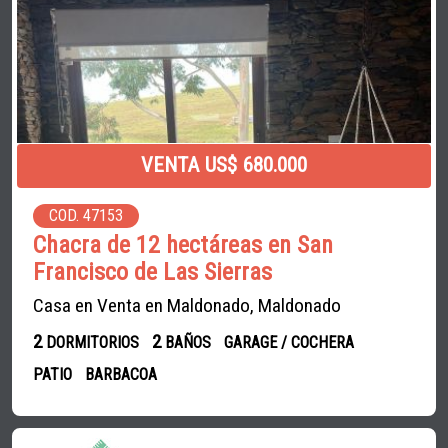
VENTA US$ 680.000
COD. 47153
Chacra de 12 hectáreas en San
Francisco de Las Sierras
Casa en Venta en Maldonado, Maldonado
2
2
DORMITORIOS
BAÑOS
GARAGE / COCHERA
PATIO
BARBACOA