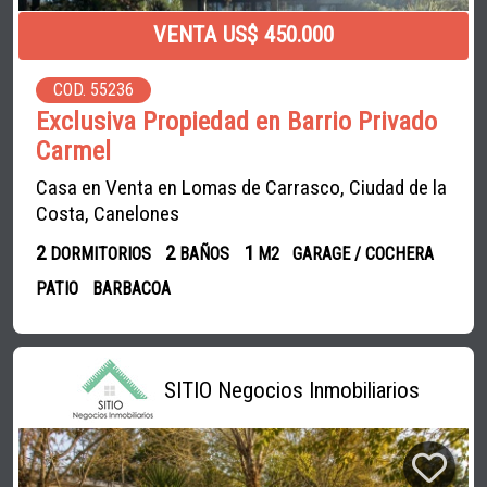
VENTA US$ 450.000
COD. 55236
Exclusiva Propiedad en Barrio Privado
Carmel
Casa en Venta en Lomas de Carrasco, Ciudad de la
Costa, Canelones
2
2
1
DORMITORIOS
BAÑOS
M2
GARAGE / COCHERA
PATIO
BARBACOA
SITIO Negocios Inmobiliarios