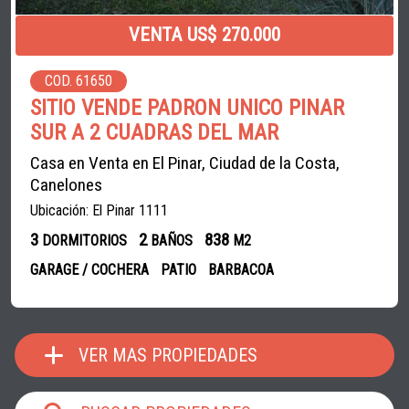
VENTA US$ 270.000
COD. 61650
SITIO VENDE PADRON UNICO PINAR
SUR A 2 CUADRAS DEL MAR
Casa en Venta en El Pinar, Ciudad de la Costa,
Canelones
Ubicación: El Pinar 1111
3
2
838
DORMITORIOS
BAÑOS
M2
GARAGE / COCHERA
PATIO
BARBACOA
VER MAS PROPIEDADES