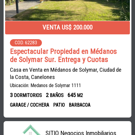
VENTA US$ 200.000
COD. 62283
Espectacular Propiedad en Médanos
de Solymar Sur. Entrega y Cuotas
Casa en Venta en Médanos de Solymar, Ciudad de
la Costa, Canelones
Ubicación: Medanos de Solymar 1111
3
2
645
DORMITORIOS
BAÑOS
M2
GARAGE / COCHERA
PATIO
BARBACOA
SITIO Negocios Inmobiliarios