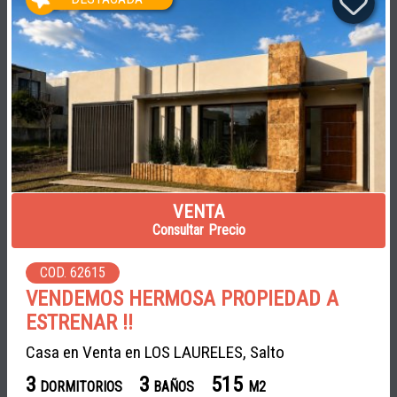
VENTA
Consultar Precio
COD. 62615
VENDEMOS HERMOSA PROPIEDAD A
ESTRENAR !!
Casa en Venta en LOS LAURELES, Salto
3
3
515
DORMITORIOS
BAÑOS
M2