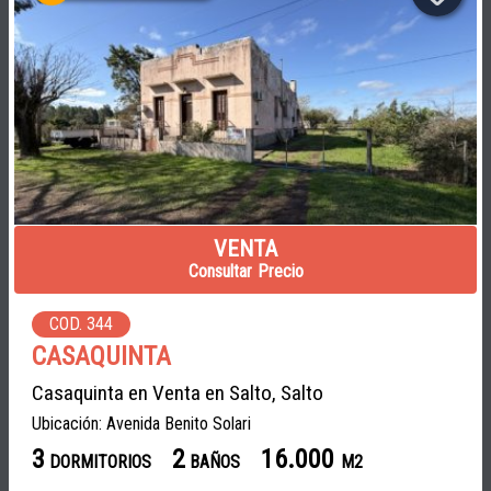
VENTA
Consultar Precio
COD. 344
CASAQUINTA
Casaquinta en Venta en Salto, Salto
Ubicación: Avenida Benito Solari
3
2
16.000
DORMITORIOS
BAÑOS
M2