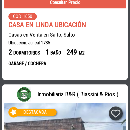
Consultar Precio
COD. 1650
CASA EN LINDA UBICACIÓN
Casas en Venta en Salto, Salto
Ubicación: Juncal 1785
2
1
249
DORMITORIOS
BAÑO
M2
GARAGE / COCHERA
Inmobiliaria B&R ( Biassini & Rios )
DESTACADA