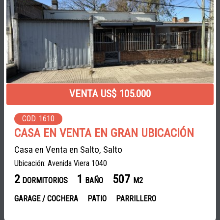
VENTA US$ 105.000
COD. 1610
CASA EN VENTA EN GRAN UBICACIÓN
Casa en Venta en Salto, Salto
Ubicación: Avenida Viera 1040
2
1
507
DORMITORIOS
BAÑO
M2
GARAGE / COCHERA
PATIO
PARRILLERO