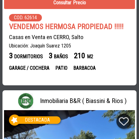
Consultar Precio
COD. 62614
VENDEMOS HERMOSA PROPIEDAD !!!!!
Casas en Venta en CERRO, Salto
Ubicación: Joaquín Suarez 1205
3
3
210
DORMITORIOS
BAÑOS
M2
GARAGE / COCHERA
PATIO
BARBACOA
Inmobiliaria B&R ( Biassini & Rios )
DESTACADA