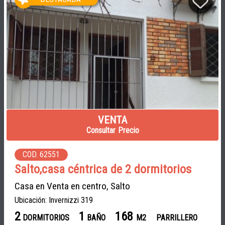
VENTA
Consultar Precio
COD. 62551
Salto,casa céntrica de 2 dormitorios
Casa en Venta en centro, Salto
Ubicación: Invernizzi 319
2
1
168
DORMITORIOS
BAÑO
M2
PARRILLERO