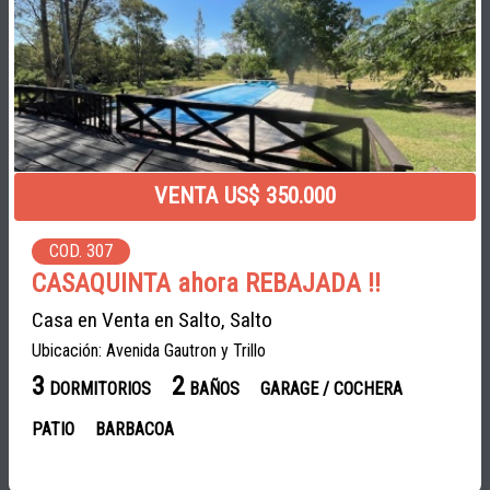
VENTA US$ 350.000
COD. 307
CASAQUINTA ahora REBAJADA !!
Casa en Venta en Salto, Salto
Ubicación: Avenida Gautron y Trillo
3
2
DORMITORIOS
BAÑOS
GARAGE / COCHERA
PATIO
BARBACOA