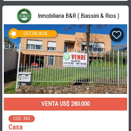
Inmobiliaria B&R ( Biassini & Rios )
DESTACADA
VENTA US$ 280.000
COD. 343
Casa