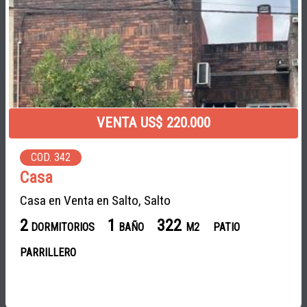
VENTA US$ 220.000
COD. 342
Casa
Casa en Venta en Salto, Salto
2
1
322
DORMITORIOS
BAÑO
M2
PATIO
PARRILLERO